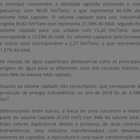
o principal consumidor a atividade agrícola (incluindo o uso
3
pecuário), com 96,00 hm
/ano, o que representa 66,53% do
volume total captado. O volume captado para uso industrial
3
regista 30,82 hm
/ano que representa 21,36% do total, seguido d
3
volume captado para uso urbano com 15,20 hm
/ano, que
corresponde a 10,53% do total. Os volumes captados pelo turismo
3
e outros usos correspondem a 2,27 hm
/ano, o que represent
1,57% do total.
As massas de água superficiais destacam-se como as principais
origens de água para os diferentes usos dos recursos hídricos,
com 98% do volume total captado.
Quanto ao volume captado não consumptivo, que corresponde à
produção de energia hidroelétrica, no ano de 2018 foi de 3.188
3
hm
.
Diferenciando entre bacias, a bacia do Lima concentra a maior
3
parte do volume captado (3.255 hm
) com 84% do volume total.
Estes valores explicam-se devido a presença de duas centrais
hidroelétricas, uma indústria transformadora com elevados
volumes de captados, a aquicultura e uma maior concentração de