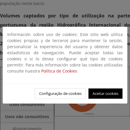
população nesta bacia.
Volumes captados por tipo de utilização na parte
portuguesa da região Hidrográfica Internacional do
Minho-Lima (terceiro ciclo de planeamento hidrológico,
Información sobre uso de cookies: Este sitio web utiliza
cookies propias y de terceros para mantener la sesión,
2022-2027). Fonte: plano de gestão de região
personalizar la experiencia del usuario y obtener datos
hidrográfica:
estadísticos de navegación. Puede aceptar todas las
cookies o si lo desea configurar qué tipo de cookies
permitir. Para más información sobre las cookies utilizadas
consulte nuestra
Política de Cookies
Setor
Volume captado
3
(hm
/ano)
Configuração de cookies
Aceitar cookies
Usos consuntivos
Usos não consuntivos
Abastecimento