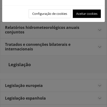
(2015-2021)
Configuração de cookies
Aceitar cookies
Outros Planos
Relatórios hidrometeorológicos anuais
conjuntos
Tratados e convenções bilaterais e
internacionais
Legislação
Legislação europeia
Legislação espanhola